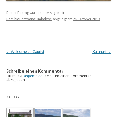
Dieser Beitrag wurde unter
Allgemein
,
NamibiaBotswanaSimbabwe
abgelegt am
26. Oktober 2019
.
Beitrags-
←
Welcome to Caprivi
Kalahari
→
Navigation
Schreibe einen Kommentar
Du musst
angemeldet
sein, um einen Kommentar
abzugeben.
GALLERY