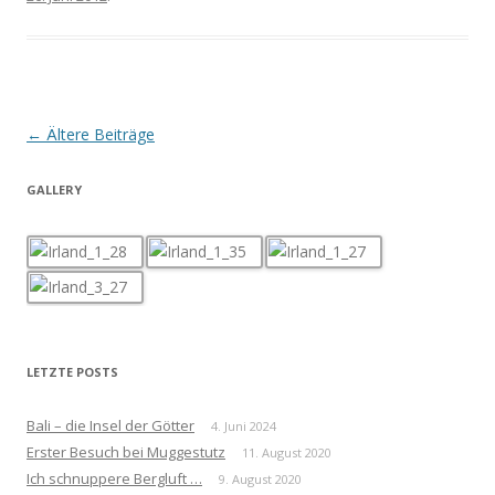
Beitrags-
←
Ältere Beiträge
Navigation
GALLERY
LETZTE POSTS
Bali – die Insel der Götter
4. Juni 2024
Erster Besuch bei Muggestutz
11. August 2020
Ich schnuppere Bergluft …
9. August 2020