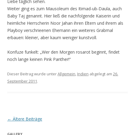
Liebe täglich sehen.
Weiter ging es zum Mausoleum des Itimad-ub-Daula, auch
Baby Taj genannt. Hier ließ die nachfolgende Kaiserin und
heimliche Herrscherin Noor Jahan ihren Eltern und ihrem als
Playboy verschrieenen Ehemann ein weiteres Grabmal
erbauen: kleiner, aber kaum weniger kunstvoll.
Konfuze funkelt: „Wer den Morgen rosarot beginnt, findet
noch lange keinen Pink Panther!“
Dieser Beitrag wurde unter
Allgemein
,
Indien
abgelegt am
26.
September 2011
.
Beitrags-
←
Ältere Beiträge
Navigation
GALLERY