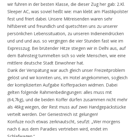
wir fuhren in der besten Klasse, die dieser Zug her gab: 2.Kl.
Sleeper AC, was soviel heißt wie: man klebt am Plastikpolster
fest und friert dabei. Unsere Mitreisenden waren sehr
hilfsbereit und freundlich und quetschten uns zu unserer
persönlichen Lebenssituation, zu unseren Indieneindrücken
und und und aus. so vergingen die vier Stunden fast wie im
Expresszug. Bei brütender Hitze stiegen wir in Delhi aus, auf
dem Bahnsteig tummelten sich so viele Menschen, wie eine
mittlere deutsche Stadt Einwohner hat.
Dank der Verspätung war auch gleich unser Freizeitproblem
gelöst und wir konnten uns, im Hotel angekommen, sogleich
der komplizierten Aufgabe Kofferpacken widmen. Dabei
gelten folgende Rahmenbedingungen: alles muss mit
(64,7kg), und die beiden Koffer dürfen zusammen nicht mehr
als 46kg wiegen, der Rest muss auf zwei Handgepäckstücke
verteilt werden. Der Geniestreich ist gelungen!
Konfuze noch etwas zerknautscht, seufzt: „Wer morgens
nach 6 aus dem Paradies vertrieben wird, endet im
Schlafwagen.“