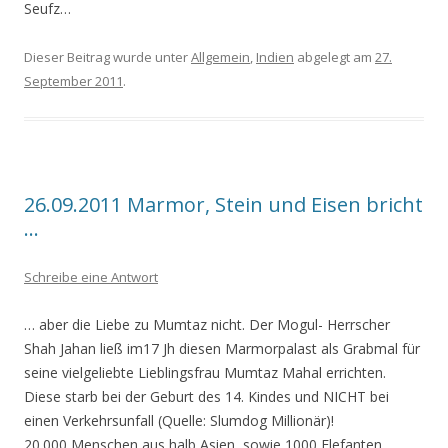
Seufz…
Dieser Beitrag wurde unter
Allgemein
,
Indien
abgelegt am
27.
September 2011
.
26.09.2011 Marmor, Stein und Eisen bricht
…
Schreibe eine Antwort
… aber die Liebe zu Mumtaz nicht. Der Mogul- Herrscher
Shah Jahan ließ im17 Jh diesen Marmorpalast als Grabmal für
seine vielgeliebte Lieblingsfrau Mumtaz Mahal errichten.
Diese starb bei der Geburt des 14. Kindes und NICHT bei
einen Verkehrsunfall (Quelle: Slumdog Millionär)!
20.000 Menschen aus halb Asien, sowie 1000 Elefanten