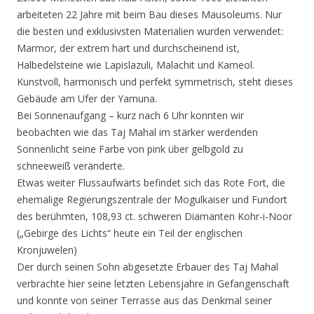
arbeiteten 22 Jahre mit beim Bau dieses Mausoleums. Nur
die besten und exklusivsten Materialien wurden verwendet:
Marmor, der extrem hart und durchscheinend ist,
Halbedelsteine wie Lapislazuli, Malachit und Karneol.
Kunstvoll, harmonisch und perfekt symmetrisch, steht dieses
Gebäude am Ufer der Yamuna.
Bei Sonnenaufgang – kurz nach 6 Uhr konnten wir
beobachten wie das Taj Mahal im stärker werdenden
Sonnenlicht seine Farbe von pink über gelbgold zu
schneeweiß veränderte.
Etwas weiter Flussaufwärts befindet sich das Rote Fort, die
ehemalige Regierungszentrale der Mogulkaiser und Fundort
des berühmten, 108,93 ct. schweren Diamanten Kohr-i-Noor
(„Gebirge des Lichts“ heute ein Teil der englischen
Kronjuwelen)
Der durch seinen Sohn abgesetzte Erbauer des Taj Mahal
verbrachte hier seine letzten Lebensjahre in Gefangenschaft
und konnte von seiner Terrasse aus das Denkmal seiner