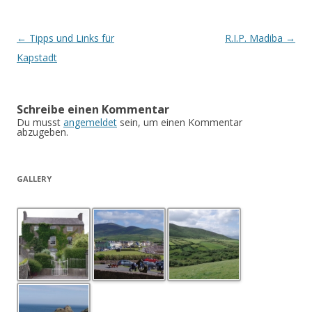
Beitrags-
←
Tipps und Links für
R.I.P. Madiba
→
Navigation
Kapstadt
Schreibe einen Kommentar
Du musst
angemeldet
sein, um einen Kommentar
abzugeben.
GALLERY